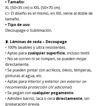
• Tamaño:
XL (50×35 cm) o XXL (50×70 cm).
👉 El diseño es el mismo, en XXL viene al doble de
tamaño.
• Tipo de uso:
Decoupage o Sublimación.
🧵
Láminas de seda – Decoupage
• 100% lavables y ultra resistentes.
• Aptas para
cualquier superficie
, incluso textil.
• No se corren ni se rompen, se pueden mojar
directamente.
• Se pueden pintar con acrílicos, óleos, témperas,
pinturas al agua, etc.
• Aptas para interior y exterior
(en exterior se
recomienda protección UV adicional)
.
• Se pegan con
cualquier pegamento
.
• Admiten barniz, laca o cera
directamente
, sin
preparación previa.