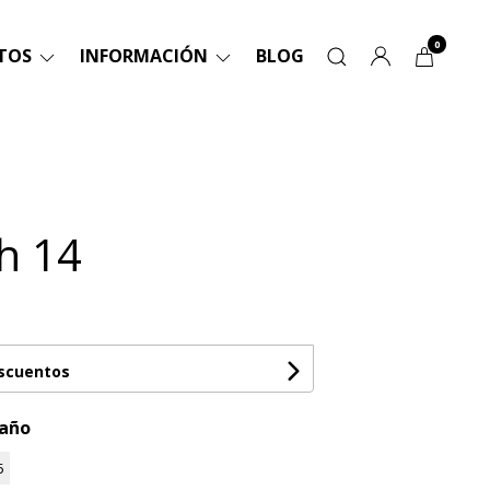
0
TOS
INFORMACIÓN
BLOG
h 14
escuentos
maño
5