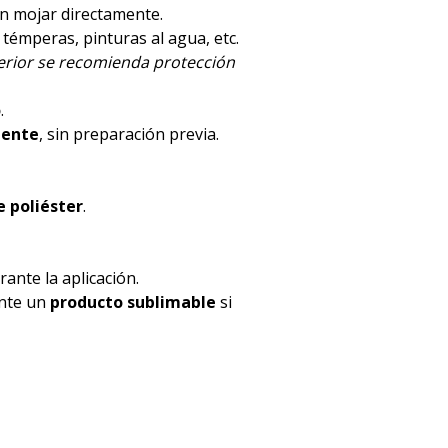
en mojar directamente.
, témperas, pinturas al agua, etc.
terior se recomienda protección
o
.
mente
, sin preparación previa.
 poliéster
.
ante la aplicación.
ente un
producto sublimable
si