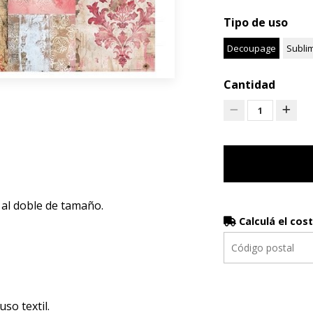
Tipo de uso
Decoupage
Subli
Cantidad
1
 al doble de tamaño.
Calculá el cos
luso textil.