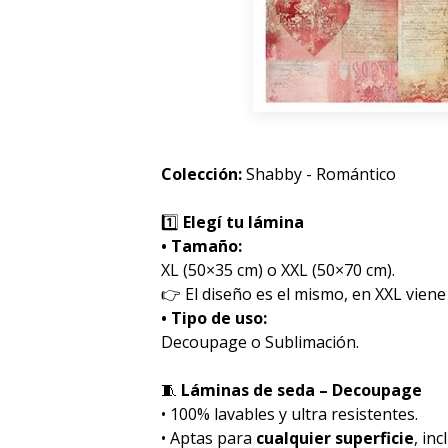
Colección:
Shabby - Romántico
1️⃣
Elegí tu lámina
• Tamaño:
XL (50×35 cm) o XXL (50×70 cm).
👉 El diseño es el mismo, en XXL viene
• Tipo de uso:
Decoupage o Sublimación.
🧵
Láminas de seda – Decoupage
• 100% lavables y ultra resistentes.
• Aptas para
cualquier superficie
, inc