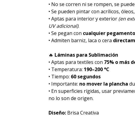
• No se corren ni se rompen, se pued
• Se pueden pintar con acrílicos, óleos
• Aptas para interior y exterior
(en ex
UV adicional)
.
• Se pegan con
cualquier pegament
• Admiten barniz, laca o cera
directa
🔥
Láminas para Sublimación
• Aptas para textiles con
75% o más de
• Temperatura:
190–200 °C
• Tiempo:
60 segundos
• Importante:
no mover la plancha
dur
• En superficies rígidas, usar previam
no lo son de origen.
Diseño:
Brisa Creativa