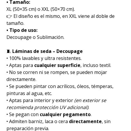
• Tamaño:
XL (50×35 cm) o XXL (50×70 cm).
👉 El diseño es el mismo, en XXL viene al doble de
tamaño.
• Tipo de uso:
Decoupage o Sublimación.
🧵
Láminas de seda – Decoupage
• 100% lavables y ultra resistentes.
• Aptas para
cualquier superficie
, incluso textil.
• No se corren ni se rompen, se pueden mojar
directamente.
• Se pueden pintar con acrílicos, óleos, témperas,
pinturas al agua, etc.
• Aptas para interior y exterior
(en exterior se
recomienda protección UV adicional)
.
• Se pegan con
cualquier pegamento
.
• Admiten barniz, laca o cera
directamente
, sin
preparación previa.