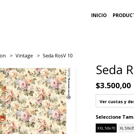
INICIO
PRODUC
ion
Vintage
Seda RosV 10
Seda R
$3.500,00
Ver cuotas y d
Seleccione Ta
XXL 50x70
XL 50x3