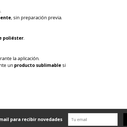
o
.
mente
, sin preparación previa.
 poliéster
.
ante la aplicación.
ente un
producto sublimable
si
mail para recibir novedades