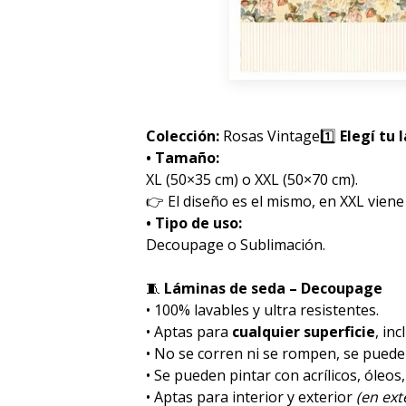
Colección:
Rosas Vintage
1️⃣
Elegí tu 
• Tamaño:
XL (50×35 cm) o XXL (50×70 cm).
👉 El diseño es el mismo, en XXL viene
• Tipo de uso:
Decoupage o Sublimación.
🧵
Láminas de seda – Decoupage
• 100% lavables y ultra resistentes.
• Aptas para
cualquier superficie
, inc
• No se corren ni se rompen, se pued
• Se pueden pintar con acrílicos, óleos
• Aptas para interior y exterior
(en ex