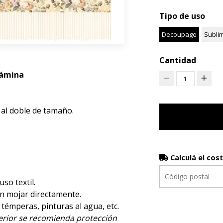
Tipo de uso
Decoupage
Subli
Cantidad
lámina
1
 al doble de tamaño.
Calculá el cos
luso textil.
en mojar directamente.
, témperas, pinturas al agua, etc.
terior se recomienda protección