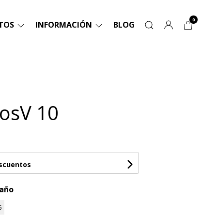
0
TOS
INFORMACIÓN
BLOG
osV 10
escuentos
maño
5