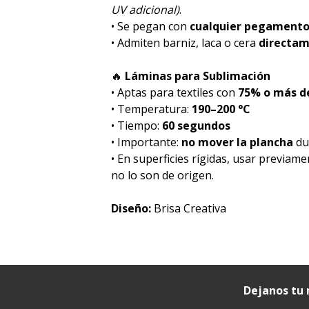
UV adicional)
.
• Se pegan con
cualquier pegament
• Admiten barniz, laca o cera
directa
🔥
Láminas para Sublimación
• Aptas para textiles con
75% o más de
• Temperatura:
190–200 °C
• Tiempo:
60 segundos
• Importante:
no mover la plancha
dur
• En superficies rígidas, usar previam
no lo son de origen.
Diseño:
Brisa Creativa
Dejanos tu 