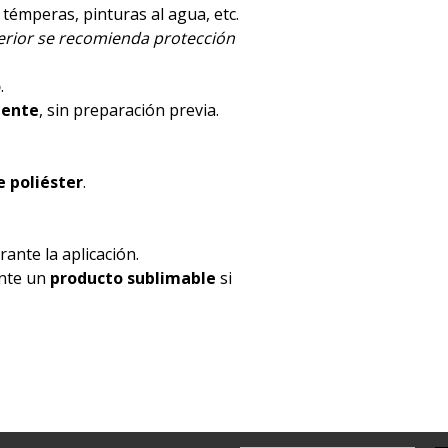
, témperas, pinturas al agua, etc.
terior se recomienda protección
o
.
mente
, sin preparación previa.
 poliéster
.
ante la aplicación.
ente un
producto sublimable
si