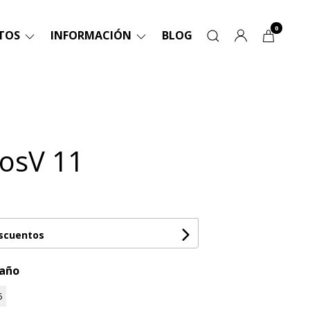
0
TOS
INFORMACIÓN
BLOG
osV 11
escuentos
maño
5