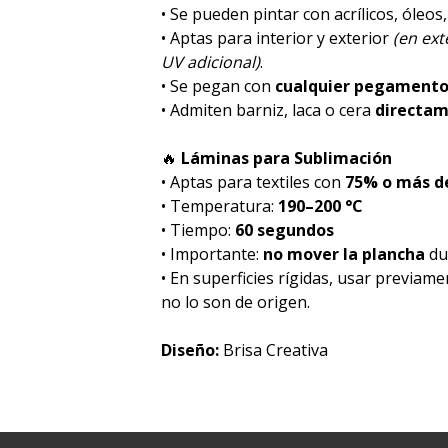
• Se pueden pintar con acrílicos, óleos
• Aptas para interior y exterior
(en ex
UV adicional)
.
• Se pegan con
cualquier pegament
• Admiten barniz, laca o cera
directa
🔥
Láminas para Sublimación
• Aptas para textiles con
75% o más de
• Temperatura:
190–200 °C
• Tiempo:
60 segundos
• Importante:
no mover la plancha
dur
• En superficies rígidas, usar previam
no lo son de origen.
Diseño:
Brisa Creativa