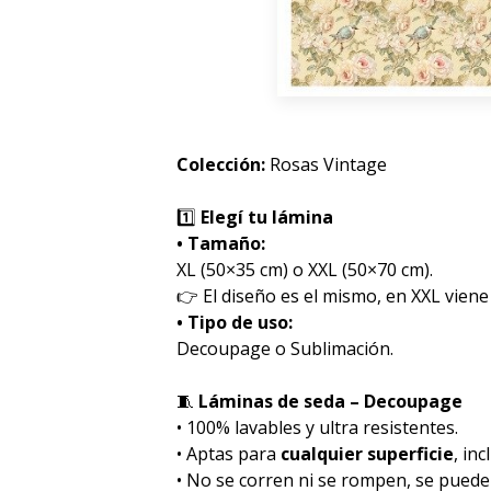
Colección:
Rosas Vintage
1️⃣
Elegí tu lámina
• Tamaño:
XL (50×35 cm) o XXL (50×70 cm).
👉 El diseño es el mismo, en XXL viene
• Tipo de uso:
Decoupage o Sublimación.
🧵
Láminas de seda – Decoupage
• 100% lavables y ultra resistentes.
• Aptas para
cualquier superficie
, inc
• No se corren ni se rompen, se pued