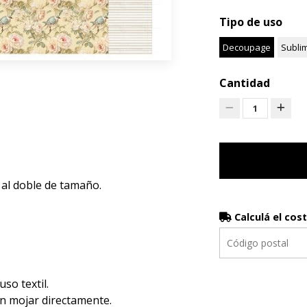
Tipo de uso
Decoupage
Subli
Cantidad
1
 al doble de tamaño.
Calculá el cos
luso textil.
en mojar directamente.