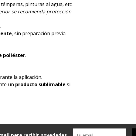
, témperas, pinturas al agua, etc.
terior se recomienda protección
o
.
mente
, sin preparación previa.
 poliéster
.
ante la aplicación.
ente un
producto sublimable
si
mail para recibir novedades