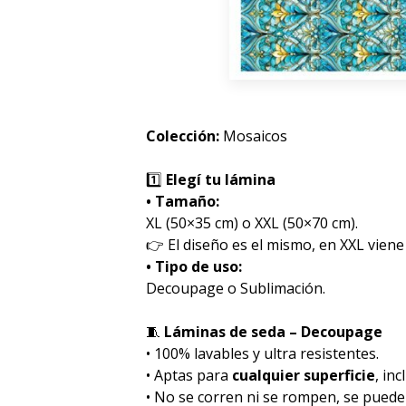
Colección:
Mosaicos
1️⃣
Elegí tu lámina
• Tamaño:
XL (50×35 cm) o XXL (50×70 cm).
👉 El diseño es el mismo, en XXL viene
• Tipo de uso:
Decoupage o Sublimación.
🧵
Láminas de seda – Decoupage
• 100% lavables y ultra resistentes.
• Aptas para
cualquier superficie
, inc
• No se corren ni se rompen, se pued