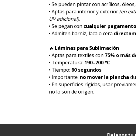
• Se pueden pintar con acrílicos, óleos
• Aptas para interior y exterior
(en ex
UV adicional)
.
• Se pegan con
cualquier pegament
• Admiten barniz, laca o cera
directa
🔥
Láminas para Sublimación
• Aptas para textiles con
75% o más de
• Temperatura:
190–200 °C
• Tiempo:
60 segundos
• Importante:
no mover la plancha
dur
• En superficies rígidas, usar previam
no lo son de origen.
Dejanos tu 