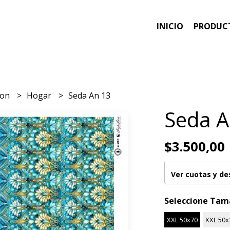
INICIO
PRODUC
ion
Hogar
Seda An 13
Seda A
$3.500,00
Ver cuotas y d
Seleccione Ta
XXL 50x70
XXL 50x