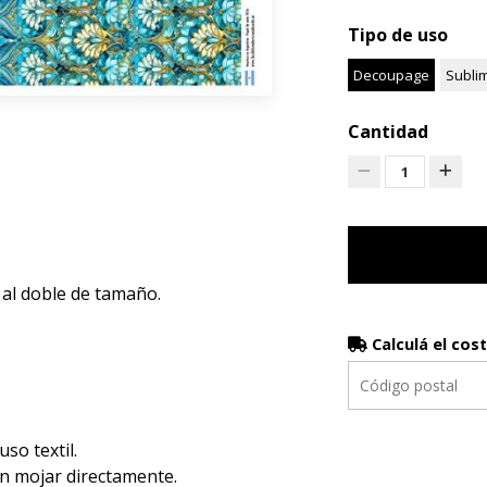
Tipo de uso
Decoupage
Subli
Cantidad
1
 al doble de tamaño.
Calculá el cos
luso textil.
en mojar directamente.