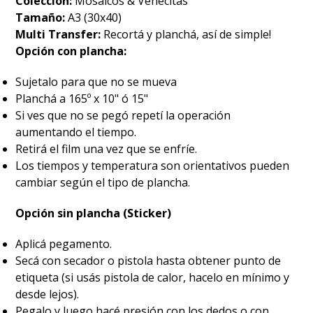
Colección:
Mosaicos & Venecitas
Tamaño:
A3 (30x40)
Multi Transfer:
Recortá y planchá, así de simple!
Opción con plancha:
Sujetalo para que no se mueva
Planchá a 165º x 10" ó 15"
Si ves que no se pegó repetí la operación
aumentando el tiempo.
Retirá el film una vez que se enfríe.
Los tiempos y temperatura son orientativos pueden
cambiar según el tipo de plancha.
Opción sin plancha (Sticker)
Aplicá pegamento.
Secá con secador o pistola hasta obtener punto de
etiqueta (si usás pistola de calor, hacelo en mínimo y
desde lejos).
Pegalo y luego hacé presión con los dedos o con