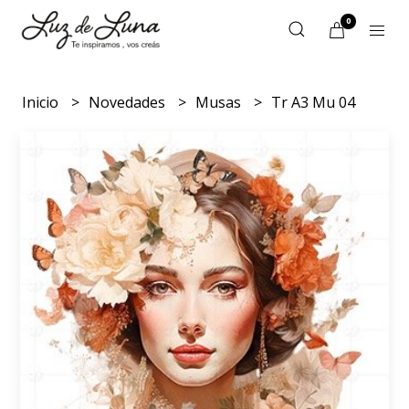
0
Inicio
Novedades
Musas
Tr A3 Mu 04