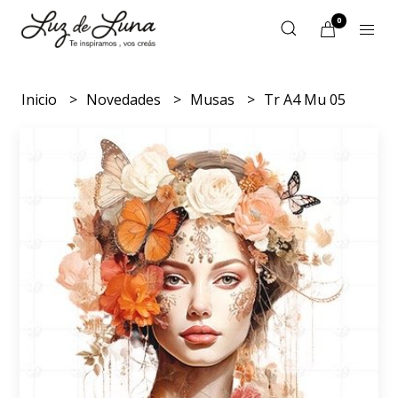
0
Inicio
Novedades
Musas
Tr A4 Mu 05