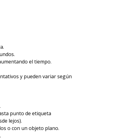
a.
gundos.
 aumentando el tiempo.
entativos y pueden variar según
.
hasta punto de etiqueta
de lejos).
dos o con un objeto plano.
.