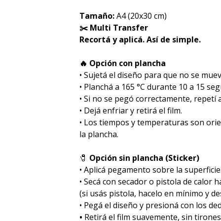
Tamaño:
A4 (20x30 cm)
✂️ Multi Transfer
Recortá y aplicá. Así de simple.
🔥 Opción con plancha
• Sujetá el diseño para que no se muev
• Planchá a 165 °C durante 10 a 15 se
• Si no se pegó correctamente, repetí
• Dejá enfriar y retirá el film.
• Los tiempos y temperaturas son ori
la plancha.
🧷
Opción sin plancha (Sticker)
• Aplicá pegamento sobre la superficie
• Secá con secador o pistola de calor 
(si usás pistola, hacelo en mínimo y des
• Pegá el diseño y presioná con los de
•
Retirá el film suavemente, sin tirones