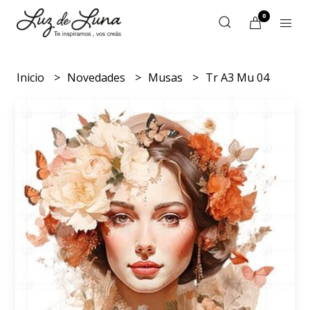
0
Inicio
Novedades
Musas
Tr A3 Mu 04