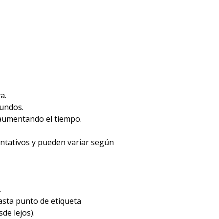
a.
gundos.
 aumentando el tiempo.
entativos y pueden variar según
.
hasta punto de etiqueta
de lejos).