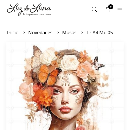
0
Inicio
Novedades
Musas
Tr A4 Mu 05