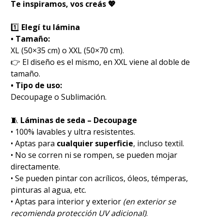
Te inspiramos, vos creás 💖
1️⃣
Elegí tu lámina
• Tamaño:
XL (50×35 cm) o XXL (50×70 cm).
👉 El diseño es el mismo, en XXL viene al doble de
tamaño.
• Tipo de uso:
Decoupage o Sublimación.
🧵
Láminas de seda – Decoupage
• 100% lavables y ultra resistentes.
• Aptas para
cualquier superficie
, incluso textil.
• No se corren ni se rompen, se pueden mojar
directamente.
• Se pueden pintar con acrílicos, óleos, témperas,
pinturas al agua, etc.
• Aptas para interior y exterior
(en exterior se
recomienda protección UV adicional)
.