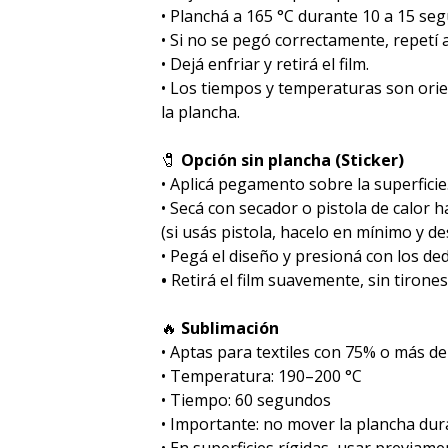
• Planchá a 165 °C durante 10 a 15 se
• Si no se pegó correctamente, repetí
• Dejá enfriar y retirá el film.
• Los tiempos y temperaturas son ori
la plancha.
🧷
Opción sin plancha (Sticker)
• Aplicá pegamento sobre la superficie
• Secá con secador o pistola de calor 
(si usás pistola, hacelo en mínimo y des
• Pegá el diseño y presioná con los de
•
Retirá el film suavemente, sin tirones
🔥
Sublimación
•⁠ ⁠Aptas para textiles con 75% o más de
•⁠ ⁠Temperatura: 190–200 °C
•⁠ ⁠Tiempo: 60 segundos
•⁠ ⁠Importante: no mover la plancha dur
•⁠ ⁠En superficies rígidas, usar previa