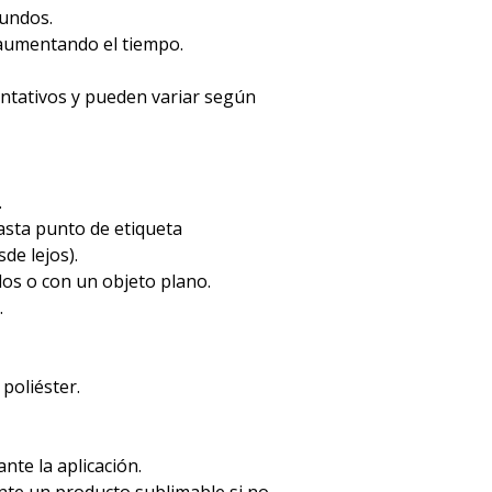
gundos.
 aumentando el tiempo.
entativos y pueden variar según
.
hasta punto de etiqueta
de lejos).
dos o con un objeto plano.
.
 poliéster.
ante la aplicación.
mente un producto sublimable si no