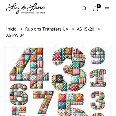
0
Inicio
Rub ons Transfers UV
A5 15x20
A5 PW 04