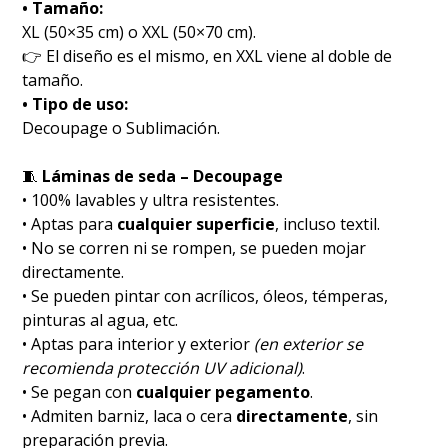
• Tamaño:
XL (50×35 cm) o XXL (50×70 cm).
👉 El diseño es el mismo, en XXL viene al doble de
tamaño.
• Tipo de uso:
Decoupage o Sublimación.
🧵
Láminas de seda – Decoupage
• 100% lavables y ultra resistentes.
• Aptas para
cualquier superficie
, incluso textil.
• No se corren ni se rompen, se pueden mojar
directamente.
• Se pueden pintar con acrílicos, óleos, témperas,
pinturas al agua, etc.
• Aptas para interior y exterior
(en exterior se
recomienda protección UV adicional)
.
• Se pegan con
cualquier pegamento
.
• Admiten barniz, laca o cera
directamente
, sin
preparación previa.