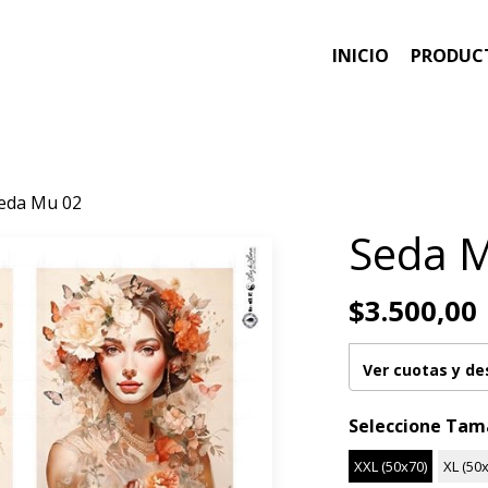
INICIO
PRODUC
eda Mu 02
Seda 
$3.500,00
Ver cuotas y d
Seleccione Ta
XXL (50x70)
XL (50x