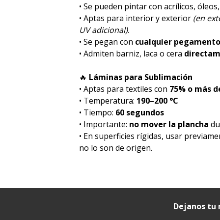
• Se pueden pintar con acrílicos, óleos
• Aptas para interior y exterior
(en ex
UV adicional)
.
• Se pegan con
cualquier pegament
• Admiten barniz, laca o cera
directa
🔥
Láminas para Sublimación
• Aptas para textiles con
75% o más de
• Temperatura:
190–200 °C
• Tiempo:
60 segundos
• Importante:
no mover la plancha
dur
• En superficies rígidas, usar previam
no lo son de origen.
Dejanos tu 