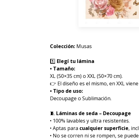
Colección:
Musas
1️⃣
Elegí tu lámina
• Tamaño:
XL (50×35 cm) o XXL (50×70 cm).
👉 El diseño es el mismo, en XXL viene
• Tipo de uso:
Decoupage o Sublimación.
🧵
Láminas de seda – Decoupage
• 100% lavables y ultra resistentes.
• Aptas para
cualquier superficie
, inc
• No se corren ni se rompen, se pued