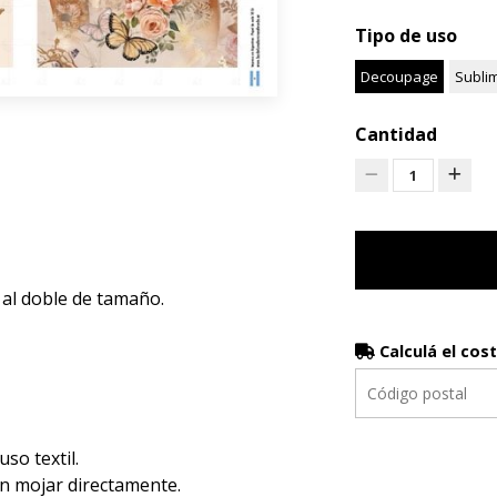
Tipo de uso
Decoupage
Subli
Cantidad
1
 al doble de tamaño.
Calculá el cos
luso textil.
en mojar directamente.