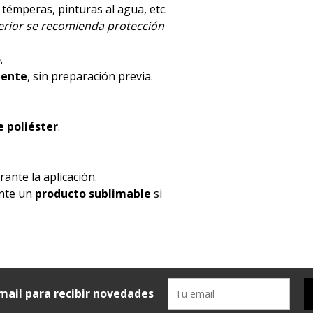
, témperas, pinturas al agua, etc.
terior se recomienda protección
o
.
mente
, sin preparación previa.
 poliéster
.
ante la aplicación.
ente un
producto sublimable
si
mail para recibir novedades