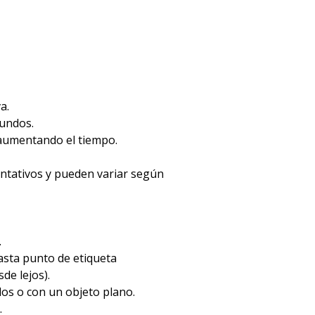
a.
gundos.
 aumentando el tiempo.
entativos y pueden variar según
.
hasta punto de etiqueta
de lejos).
dos o con un objeto plano.
.