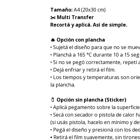
Tamaño:
A4 (20x30 cm)
✂️ Multi Transfer
Recortá y aplicá. Así de simple.
🔥 Opción con plancha
• Sujetá el diseño para que no se muev
• Planchá a 165 °C durante 10 a 15 se
• Si no se pegó correctamente, repetí
• Dejá enfriar y retirá el film.
• Los tiempos y temperaturas son ori
la plancha.
🧷
Opción sin plancha (Sticker)
• Aplicá pegamento sobre la superficie
• Secá con secador o pistola de calor 
(si usás pistola, hacelo en mínimo y des
• Pegá el diseño y presioná con los de
•
Retirá el film suavemente, sin tirones