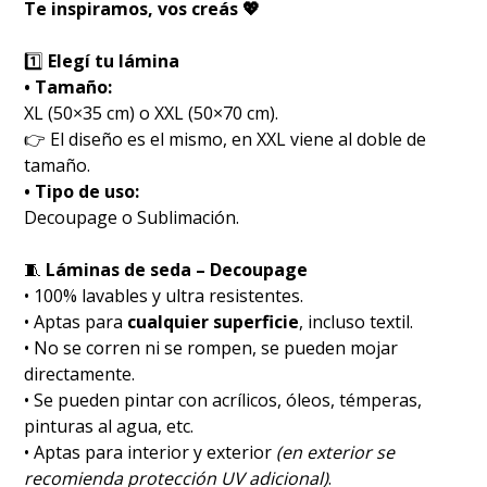
Te inspiramos, vos creás 💖
1️⃣
Elegí tu lámina
• Tamaño:
XL (50×35 cm) o XXL (50×70 cm).
👉 El diseño es el mismo, en XXL viene al doble de
tamaño.
• Tipo de uso:
Decoupage o Sublimación.
🧵
Láminas de seda – Decoupage
• 100% lavables y ultra resistentes.
• Aptas para
cualquier superficie
, incluso textil.
• No se corren ni se rompen, se pueden mojar
directamente.
• Se pueden pintar con acrílicos, óleos, témperas,
pinturas al agua, etc.
• Aptas para interior y exterior
(en exterior se
recomienda protección UV adicional)
.